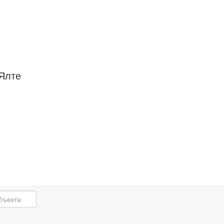
down
Ялте